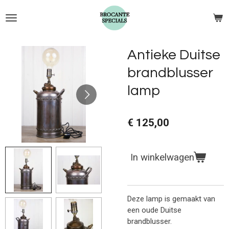
Ga
direct
naar
de
Antieke Duitse
hoofdinhoud
brandblusser
lamp
€ 125,00
In winkelwagen
Deze lamp is gemaakt van
een oude Duitse
brandblusser.