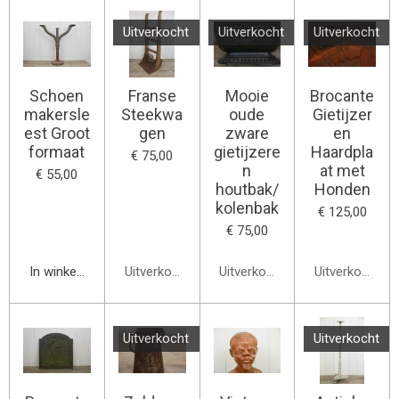
Uitverkocht
Uitverkocht
Uitverkocht
Schoen
Franse
Mooie
Brocante
makersle
Steekwa
oude
Gietijzer
est Groot
gen
zware
en
formaat
gietijzere
Haardpla
€ 75,00
n
at met
€ 55,00
houtbak/
Honden
kolenbak
€ 125,00
€ 75,00
In winkelwagen
Uitverkocht
Uitverkocht
Uitverkocht
Uitverkocht
Uitverkocht