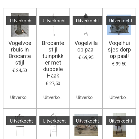
Uitverkocht
Uitverkocht
Uitverkocht
Uitverkocht
Vogelvoe
Brocante
Vogelvilla
Vogelhui
rbuis in
stijl
op paal
sjes dorp
Brocante
tuinprikk
op paal!
€ 69,95
stijl
er met
€ 99,50
dubbele
€ 24,50
Haak
€ 27,50
Uitverkocht
Uitverkocht
Uitverkocht
Uitverkocht
Uitverkocht
Uitverkocht
Uitverkocht
Uitverkocht