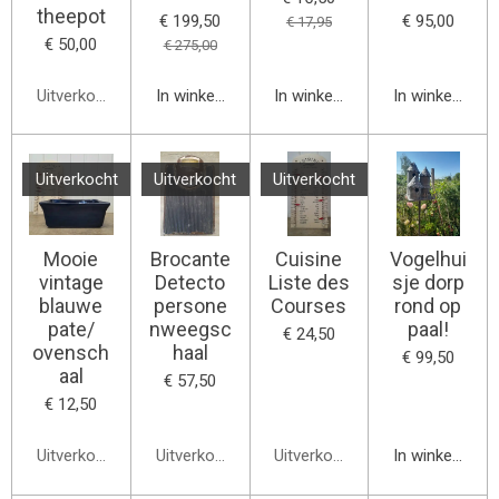
theepot
€ 199,50
€ 95,00
€ 17,95
€ 50,00
€ 275,00
Uitverkocht
In winkelwagen
In winkelwagen
In winkelwage
Uitverkocht
Uitverkocht
Uitverkocht
Mooie
Brocante
Cuisine
Vogelhui
vintage
Detecto
Liste des
sje dorp
blauwe
persone
Courses
rond op
pate/
nweegsc
paal!
€ 24,50
ovensch
haal
€ 99,50
aal
€ 57,50
€ 12,50
Uitverkocht
Uitverkocht
Uitverkocht
In winkelwage