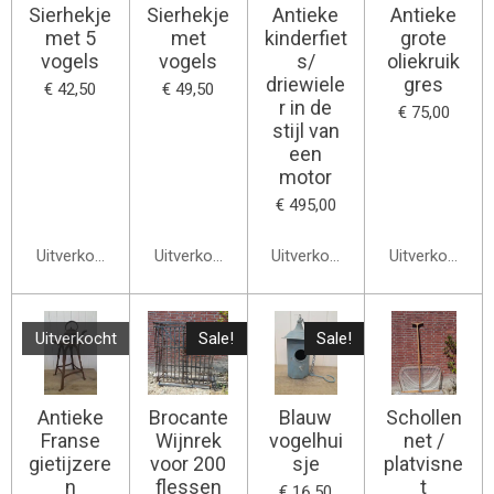
Sierhekje
Sierhekje
Antieke
Antieke
met 5
met
kinderfiet
grote
vogels
vogels
s/
oliekruik
driewiele
gres
€ 42,50
€ 49,50
r in de
€ 75,00
stijl van
een
motor
€ 495,00
Uitverkocht
Uitverkocht
Uitverkocht
Uitverkocht
Uitverkocht
Sale!
Sale!
Antieke
Brocante
Blauw
Schollen
Franse
Wijnrek
vogelhui
net /
gietijzere
voor 200
sje
platvisne
n
flessen
t
€ 16,50