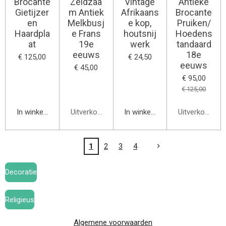
Brocante
Zeldzaa
Vintage
Antieke
Gietijzer
m Antiek
Afrikaans
Brocante
en
Melkbusj
e kop,
Pruiken/
Haardpla
e Frans
houtsnij
Hoedens
at
19e
werk
tandaard
eeuws
18e
€ 125,00
€ 24,50
eeuws
€ 45,00
€ 95,00
€ 125,00
In winkelwagen
Uitverkocht
In winkelwagen
Uitverkocht
1
2
3
4
Decoratie
Religieus
Algemene voorwaarden