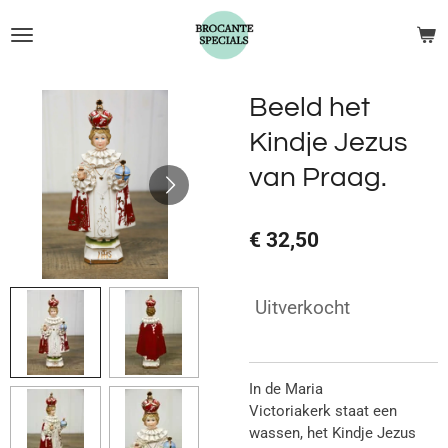
Ga
direct
naar
de
Beeld het
hoofdinhoud
Kindje Jezus
van Praag.
€ 32,50
Uitverkocht
In de Maria
Victoriakerk staat een
wassen, het Kindje Jezus