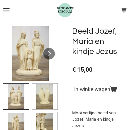
Ga
direct
naar
de
Beeld Jozef,
hoofdinhoud
Maria en
kindje Jezus
€ 15,00
In winkelwagen
Mooi verfijnd beeld van
Jozef, Maria en kindje
Jezus.