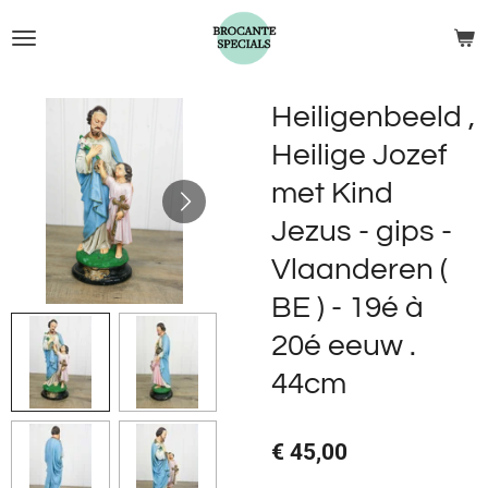
Ga
direct
naar
de
Heiligenbeeld ,
hoofdinhoud
Heilige Jozef
met Kind
Jezus - gips -
Vlaanderen (
BE ) - 19é à
20é eeuw .
44cm
€ 45,00