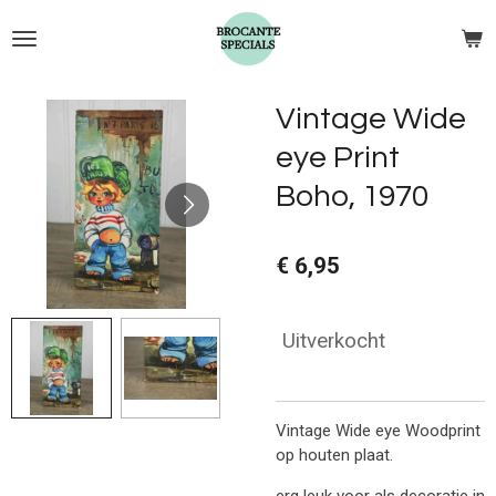
Ga
direct
naar
de
Vintage Wide
hoofdinhoud
eye Print
Boho, 1970
€ 6,95
Uitverkocht
Vintage Wide eye Woodprint
op houten plaat.
erg leuk voor als decoratie in