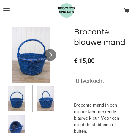
Ga
direct
naar
de
Brocante
hoofdinhoud
blauwe mand
€ 15,00
Uitverkocht
Brocante mand in een
mooie kernmerkende
blauwe kleur. Voor een
mooi detail binnen of
buiten.