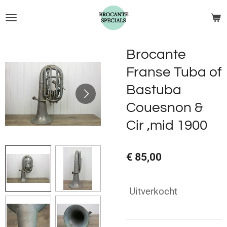
Ga
direct
naar
de
Brocante
hoofdinhoud
Franse Tuba of
Bastuba
Couesnon &
Cir ,mid 1900
€ 85,00
Uitverkocht